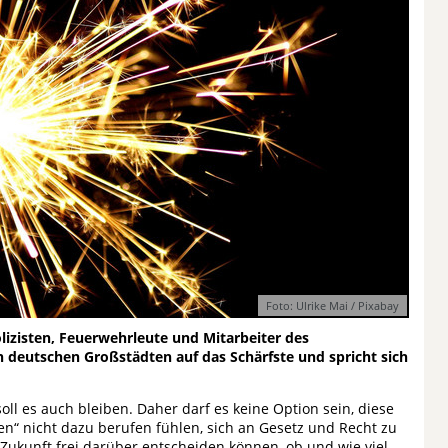
Foto: Ulrike Mai / Pixabay
olizisten, Feuerwehrleute und Mitarbeiter des
in deutschen Großstädten auf das Schärfste und spricht sich
oll es auch bleiben. Daher darf es keine Option sein, diese
ten“ nicht dazu berufen fühlen, sich an Gesetz und Recht zu
 Zukunft frei darüber entscheiden können, ob und wie viel