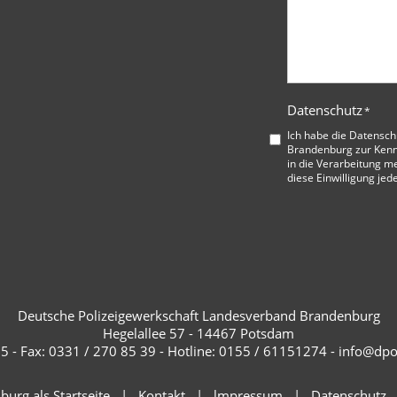
Datenschutz
*
Ich habe die
Datensch
Brandenburg
zur Kenn
in die Verarbeitung me
diese Einwilligung jed
Deutsche Polizeigewerkschaft Landesverband Brandenburg
Hegelallee 57 - 14467 Potsdam
 55 - Fax: 0331 / 270 85 39 - Hotline: 0155 / 61151274 - info@d
urg als Startseite
Kontakt
lmpressum
Datenschutz