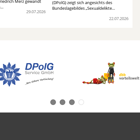
riedrich Merz gewandt
(DPolG) zeigt sich angesichts des
e…
Bundeslagebildes „Sexualdelikte…
29.07.2026
22.07.2026