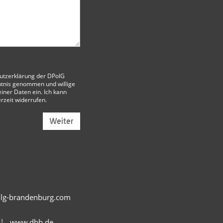
utzerklärung der DPolG
tnis genommen und willige
iner Daten ein. Ich kann
erzeit widerrufen.
Weiter
polg-brandenburg.com
www.dbb.de