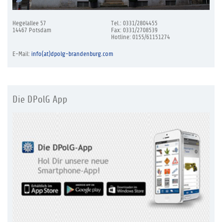
Hegelallee 57
Tel.: 0331/2804455
14467 Potsdam
Fax: 0331/2708539
Hotline: 0155/61151274
E-Mail:
info(at)dpolg-brandenburg.com
Die DPolG App