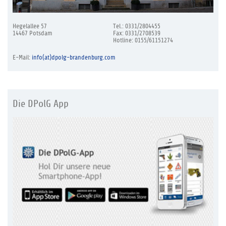
Hegelallee 57
Tel.: 0331/2804455
14467 Potsdam
Fax: 0331/2708539
Hotline: 0155/61151274
E-Mail:
info(at)dpolg-brandenburg.com
Die DPolG App