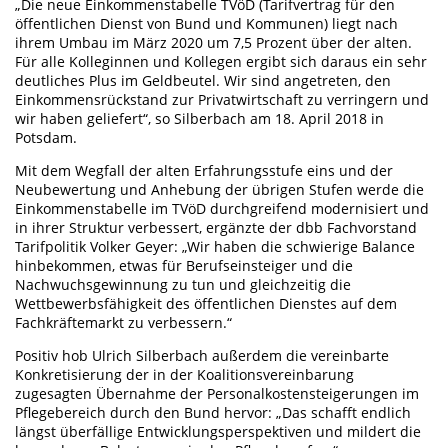
„Die neue Einkommenstabelle TVöD (Tarifvertrag für den
öffentlichen Dienst von Bund und Kommunen) liegt nach
ihrem Umbau im März 2020 um 7,5 Prozent über der alten.
Für alle Kolleginnen und Kollegen ergibt sich daraus ein sehr
deutliches Plus im Geldbeutel. Wir sind angetreten, den
Einkommensrückstand zur Privatwirtschaft zu verringern und
wir haben geliefert“, so Silberbach am 18. April 2018 in
Potsdam.
Mit dem Wegfall der alten Erfahrungsstufe eins und der
Neubewertung und Anhebung der übrigen Stufen werde die
Einkommenstabelle im TVöD durchgreifend modernisiert und
in ihrer Struktur verbessert, ergänzte der dbb Fachvorstand
Tarifpolitik Volker Geyer: „Wir haben die schwierige Balance
hinbekommen, etwas für Berufseinsteiger und die
Nachwuchsgewinnung zu tun und gleichzeitig die
Wettbewerbsfähigkeit des öffentlichen Dienstes auf dem
Fachkräftemarkt zu verbessern.“
Positiv hob Ulrich Silberbach außerdem die vereinbarte
Konkretisierung der in der Koalitionsvereinbarung
zugesagten Übernahme der Personalkostensteigerungen im
Pflegebereich durch den Bund hervor: „Das schafft endlich
längst überfällige Entwicklungsperspektiven und mildert die