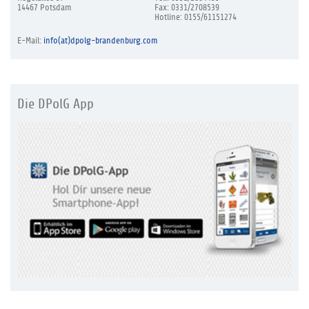
14467 Potsdam
Fax: 0331/2708539
Hotline: 0155/61151274
E-Mail:
info(at)dpolg-brandenburg.com
Die DPolG App