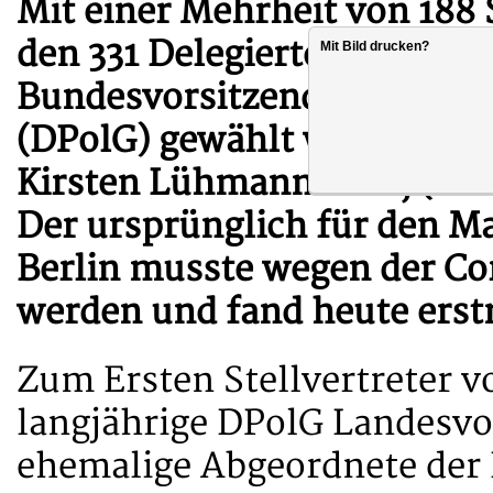
Mit einer Mehrheit von 188
den 331 Delegierten des DP
Mit Bild drucken?
Bundesvorsitzenden der Deu
(DPolG) gewählt worden. Se
Kirsten Lühmann MdB, (Nied
Der ursprünglich für den Ma
Berlin musste wegen der C
werden und fand heute erstm
Zum Ersten Stellvertreter 
langjährige DPolG Landesv
ehemalige Abgeordnete der 