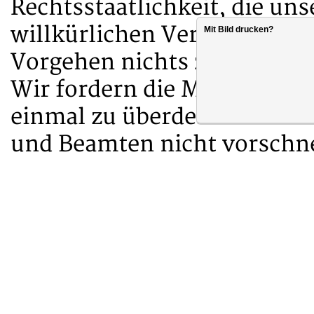
Rechtsstaatlichkeit, die un
willkürlichen Verdächtigung
Mit Bild drucken?
Vorgehen nichts zu tun.
Wir fordern die Ministerin 
einmal zu überdenken und 
und Beamten nicht vorschne